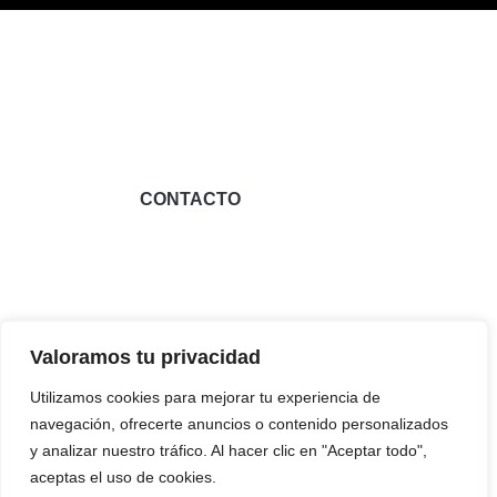
Transformamos la manera de vender tu vivienda
CONTACTO
Madrid
689 891
209
contacto@rakkuhomes.com
Rakku Homes.
Valoramos tu privacidad
Renovamos,
Pide
revalorizamos y
Utilizamos cookies para mejorar tu experiencia de
Asesoramiento
vendemos tu
navegación, ofrecerte anuncios o contenido personalizados
propiedad por su
y analizar nuestro tráfico. Al hacer clic en "Aceptar todo",
Gratuito
precio más alto
aceptas el uso de cookies.