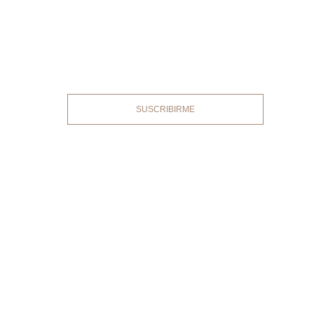
Suscríbete a nuestro boletín y recibe las
últimas novedades y consejos de Rakku
Homes.
SUSCRIBIRME