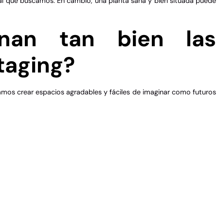
 al que buscamos. En cambio, una planta sana y bien situada puede
onan tan bien las
taging?
mos crear espacios agradables y fáciles de imaginar como futuros