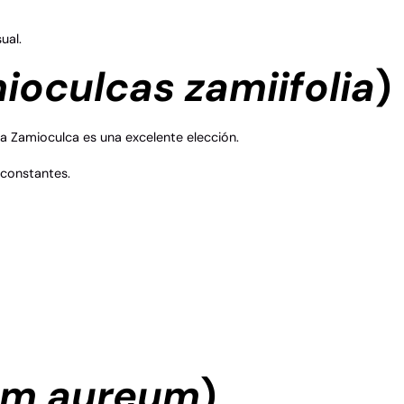
ual.
ioculcas zamiifolia
)
la Zamioculca es una excelente elección.
 constantes.
um aureum
)