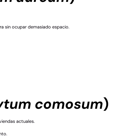
cura sin ocupar demasiado espacio.
hytum comosum
)
viendas actuales.
nto.