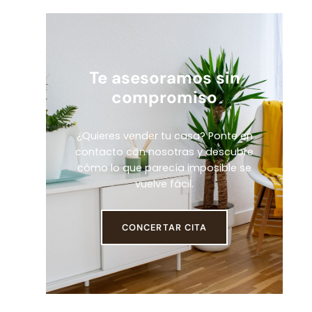
Te asesoramos sin
compromiso
¿Quieres vender tu casa? Ponte en
contacto con nosotras y descubre
cómo lo que parecía imposible se
vuelve fácil.
CONCERTAR CITA